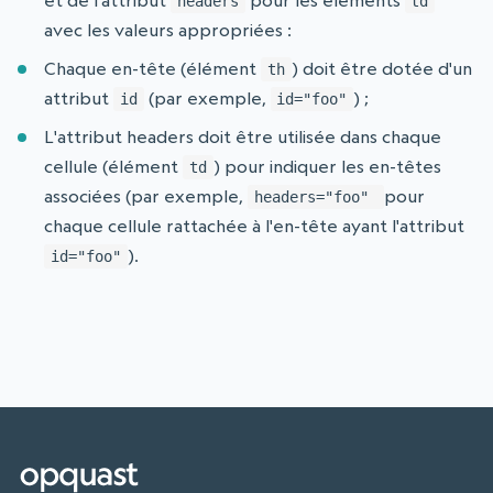
et de l'attribut
pour les éléments
headers
td
avec les valeurs appropriées :
Chaque en-tête (élément
) doit être dotée d'un
th
attribut
(par exemple,
) ;
id
id="foo"
L'attribut headers doit être utilisée dans chaque
cellule (élément
) pour indiquer les en-têtes
td
associées (par exemple,
pour
headers="foo"
chaque cellule rattachée à l'en-tête ayant l'attribut
).
id="foo"