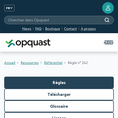
?
FR
Chercher dans Opquast
News
FAQ
Boutique
Contact
À propos
Formation et Certification Quali
MENU
Accueil
Ressources
Référentiel
Règle n° 242
Règles
Télécharger
Glossaire