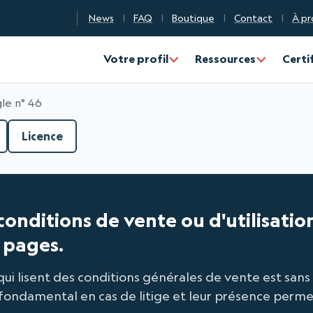
News
FAQ
Boutique
Contact
À pr
n Qualité Numérique
Votre profil
Ressources
Certi
le n° 46
Licence
 conditions de vente ou d'utilisatio
 pages.
 lisent des conditions générales de vente est sans d
ondamental en cas de litige et leur présence permet 