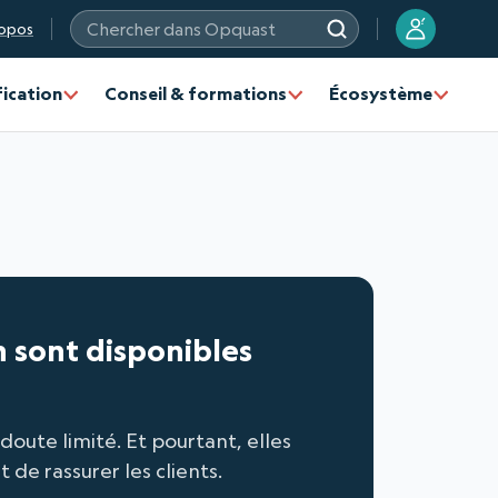
?
opos
Chercher dans Opquast
fication
Conseil & formations
Écosystème
n sont disponibles
oute limité. Et pourtant, elles
de rassurer les clients.