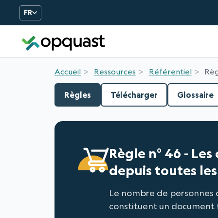
FR
Formation et Certificatio
Accueil
Ressources
Référentiel
Règ
Règles
Télécharger
Glossaire
Règle n° 46 - Les
depuis toutes les
Le nombre de personnes qui
constituent un document f