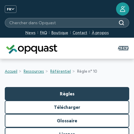
?
FR
Chercher dans Opquast
News
FAQ
Boutique
Contact
À propos
Formation et Certification Quali
MENU
Accueil
Ressources
Référentiel
Règle n° 10
Règles
Télécharger
Glossaire