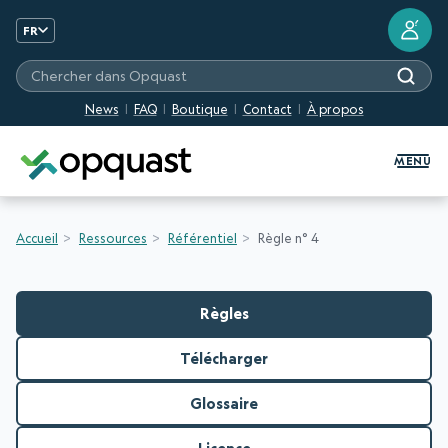
?
FR
Chercher dans Opquast
News
FAQ
Boutique
Contact
À propos
Formation et Certification Quali
MENU
Accueil
Ressources
Référentiel
Règle n° 4
Règles
Télécharger
Glossaire