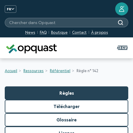
?
FR
Chercher dans Opquast
News
FAQ
Boutique
Contact
À propos
Formation et Certification Quali
MENU
Accueil
Ressources
Référentiel
Règle n° 142
Règles
Télécharger
Glossaire