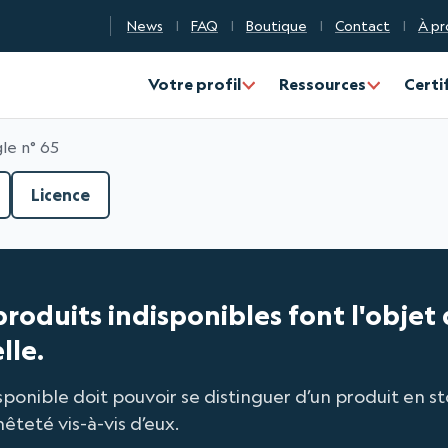
News
FAQ
Boutique
Contact
À pr
n Qualité Numérique
Votre profil
Ressources
Certi
le n° 65
Licence
 produits indisponibles font l'objet
lle.
isponible doit pouvoir se distinguer d’un produit en s
êteté vis-à-vis d’eux.