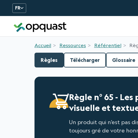
FR
Formation et Certificatio
Accueil
Ressources
Référentiel
Règ
Règles
Télécharger
Glossaire
Règle n° 65 - Les
visuelle et textue
Un produit qui n’est pas d
toujours gré de votre honn