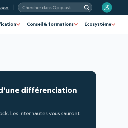
?
opos
Chercher dans Opquast
fication
Conseil & formations
Écosystème
 d'une différenciation
tock. Les internautes vous sauront