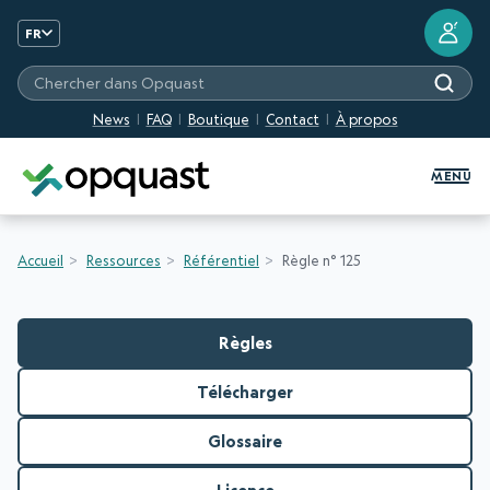
?
FR
Chercher dans Opquast
News
FAQ
Boutique
Contact
À propos
Formation et Certification Quali
MENU
Accueil
Ressources
Référentiel
Règle n° 125
Règles
Télécharger
Glossaire