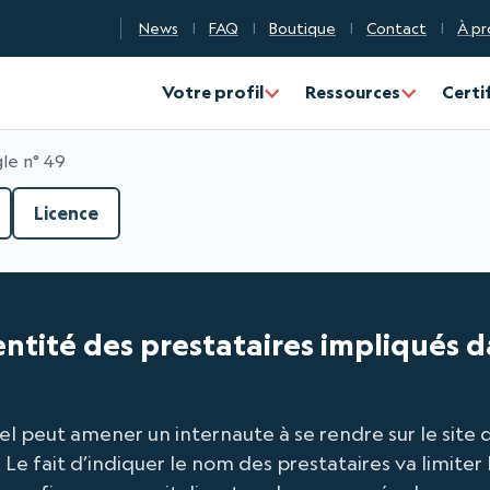
News
FAQ
Boutique
Contact
À pr
n Qualité Numérique
Votre profil
Ressources
Certi
le n° 49
Licence
dentité des prestataires impliqués d
l peut amener un internaute à se rendre sur le site d
 Le fait d’indiquer le nom des prestataires va limiter 