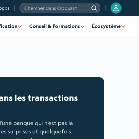
?
opos
Chercher dans Opquast
fication
Conseil & formations
Écosystème
ans les transactions
’une banque qui n’est pas la
les surprises et quelquefois