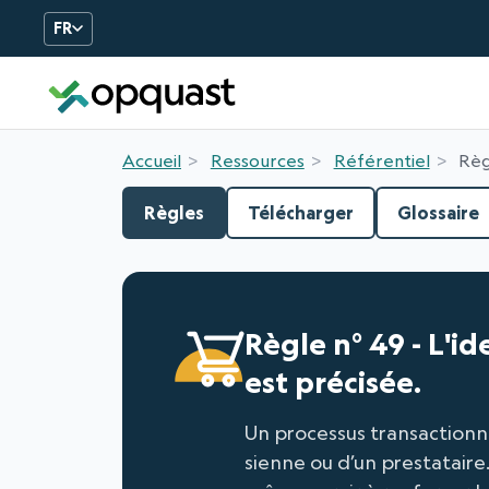
FR
Formation et Certificatio
Accueil
Ressources
Référentiel
Règ
Règles
Télécharger
Glossaire
Règle n° 49 - L'i
est précisée.
Un processus transactionne
sienne ou d’un prestataire.