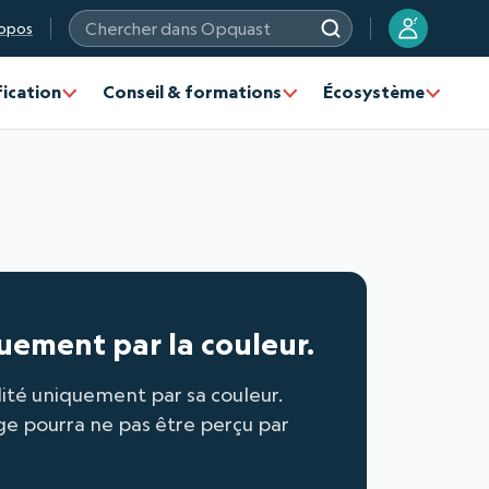
?
opos
Chercher dans Opquast
fication
Conseil & formations
Écosystème
quement par la couleur.
lité uniquement par sa couleur.
ge pourra ne pas être perçu par