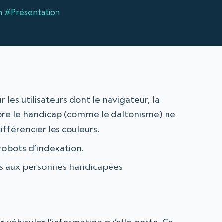
n
#Présentation
 les utilisateurs dont le navigateur, la
ore le handicap (comme le daltonisme) ne
fférencier les couleurs.
robots d’indexation.
nus aux personnes handicapées
 véhiculer l’information qu’elle porte. Ce