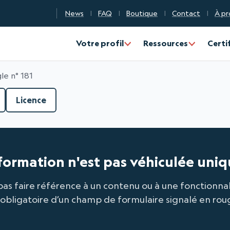
News
FAQ
Boutique
Contact
À pr
n Qualité Numérique
Votre profil
Ressources
Certi
le n° 181
Licence
information n'est pas véhiculée uni
pas faire référence à un contenu ou à une fonctionna
 obligatoire d’un champ de formulaire signalé en rou