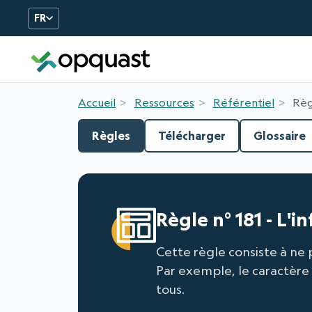
FR
Formation et Certificatio
Accueil
Ressources
Référentiel
Règ
Règles
Télécharger
Glossaire
Règle n° 181 - L'
Cette règle consiste à ne 
Par exemple, le caractère
tous.