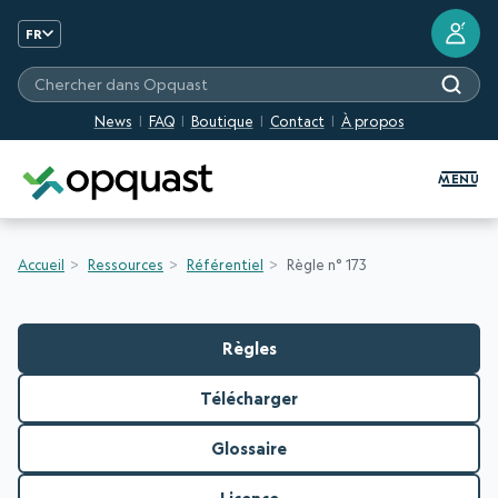
?
FR
Chercher dans Opquast
News
FAQ
Boutique
Contact
À propos
Formation et Certification Quali
MENU
Accueil
Ressources
Référentiel
Règle n° 173
Règles
Télécharger
Glossaire