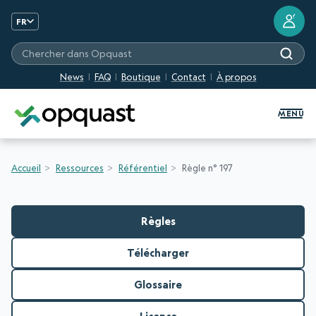
?
FR
Chercher dans Opquast
News
FAQ
Boutique
Contact
À propos
Formation et Certification Quali
MENU
Accueil
Ressources
Référentiel
Règle n° 197
Règles
Télécharger
Glossaire