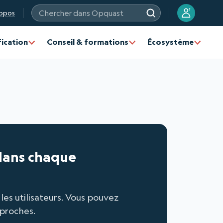
?
opos
Chercher dans Opquast
fication
Conseil & formations
Écosystème
 dans chaque
es utilisateurs. Vous pouvez
eproches.