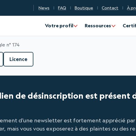
News
FAQ
Boutique
Contact
À pr
n Qualité Numérique
Votre profil
Ressources
Certi
le n° 174
Licence
 lien de désinscription est présent
ilement d’une newsletter est fortement apprécié par l
r, mais vous vous exposerez à des plaintes ou des r