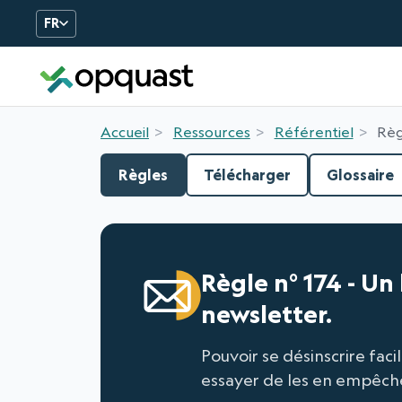
FR
Formation et Certificatio
Accueil
Ressources
Référentiel
Règ
Règles
Télécharger
Glossaire
Règle n° 174 - Un
newsletter.
Pouvoir se désinscrire fac
essayer de les en empêche