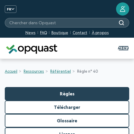
?
FR
Chercher dans Opquast
News
FAQ
Boutique
Contact
À propos
Formation et Certification Quali
MENU
Accueil
Ressources
Référentiel
Règle n° 40
Règles
Télécharger
Glossaire