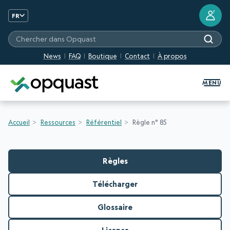
?
FR
Chercher dans Opquast
News
FAQ
Boutique
Contact
À propos
Formation et Certification Quali
MENU
Accueil
Ressources
Référentiel
Règle n° 85
Règles
Télécharger
Glossaire