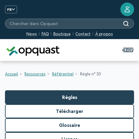
?
FR
Chercher dans Opquast
News
FAQ
Boutique
Contact
À propos
Formation et Certification Quali
MENU
Accueil
Ressources
Référentiel
Règle n° 50
Règles
Télécharger
Glossaire